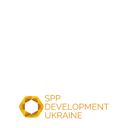
струмувиконання електротехнічних розрахунків,
вибір кабельних ліній, розрахунок втрат напруги,
складання однолінійних схем.
Знання нормативних документів та стандартів
у галузі енергетики та відновлюваних джерел
енергії.
Знання будівельних стандартів і норм.
Наявність кваліфікаційного сертифікату буде
перевагою.
Володіння англійською мовою буде перевагою.
Вміння взаємодіяти з різними учасниками проекту,
підрядниками, постачальниками та робочим
персоналом.
Впевнене володіння програмами MS Office
та спеціалізованим програмним забезпеченням
(AutoCAD, PVsyst, HelioScope, PVgis.).
Високий рівень відповідальності, уважність
до деталей, здатність працювати в умовах